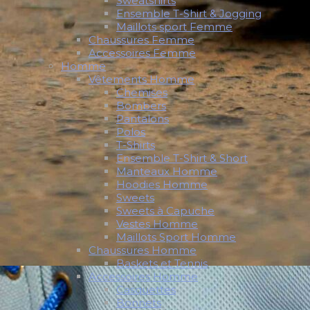
Sweatshirts
Ensemble T-Shirt & Jogging
Maillots sport Femme
Chaussures Femme
Accessoires Femme
Homme
Vêtements Homme
Chemises
Bombers
Pantalons
Polos
T-Shirts
Ensemble T-Shirt & Short
Manteaux Homme
Hoodies Homme
Sweets
Sweets à Capuche
Vestes Homme
Maillots Sport Homme
Chaussures Homme
Baskets et Tennis
Accessoires Homme
Casquettes
Bonnets