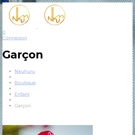
0
Connexion
Garçon
Nkuhuru
.
Boutique
.
Enfant
.
Garçon