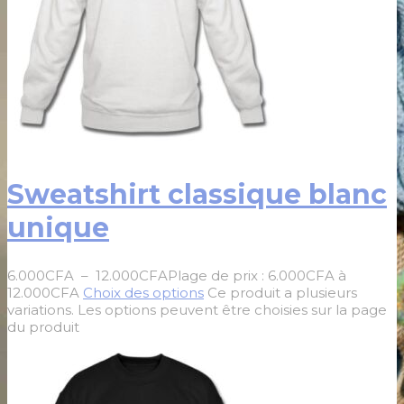
Sweatshirt classique blanc
unique
6.000
CFA
–
12.000
CFA
Plage de prix : 6.000CFA à
12.000CFA
Choix des options
Ce produit a plusieurs
variations. Les options peuvent être choisies sur la page
du produit