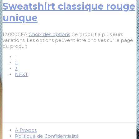
Sweatshirt classique rouge
unique
12.000
CFA
Choix des options
Ce produit a plusieurs
variations. Les options peuvent être choisies sur la page
du produit
1
2
3
NEXT
À Propos
Politique de Confidentialité