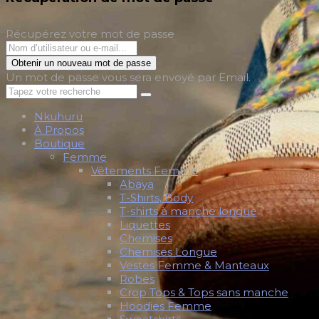
Récupérez votre mot de passe
Obtenir un nouveau mot de passe
Un mot de passe vous sera envoyé par Email.
Nkuhuru
À Propos
Boutique
Femme
Vêtements Femme
Abaya
T-Shirts, Body
T-shirts à manche longue
Liquettes
Chemises
Chemises Longue
Vestes Femme & Manteaux
Robes
Crop Tops & Tops sans manche
Hoodies Femme