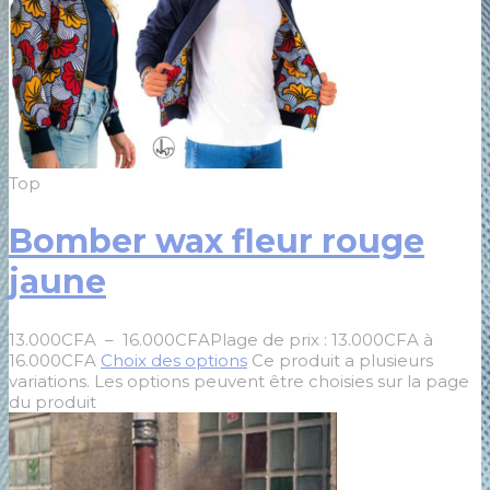
Top
Bomber wax fleur rouge
jaune
13.000
CFA
–
16.000
CFA
Plage de prix : 13.000CFA à
16.000CFA
Choix des options
Ce produit a plusieurs
variations. Les options peuvent être choisies sur la page
du produit