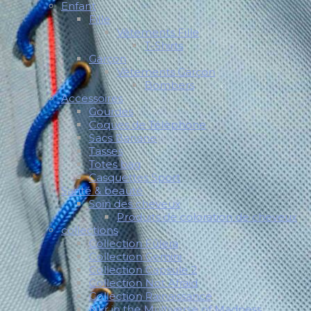
Enfant
Fille
Vêtements Fille
T-Shirts
Garçon
Vêtements Garçon
Bombers
Accessoires
Gourdes
Coques de Télèphone
Sacs Banane
Tasses
Totes bag
Casquettes Sport
Santé & beauté
Soin des cheveux
Produits de coloration de cheveux
collections
Collection Fūlera
Collection Gemini
Collection Capsule 2
Collection Not Afraid
Collection Rainaissance
Nkr in the Multiverse of Madness