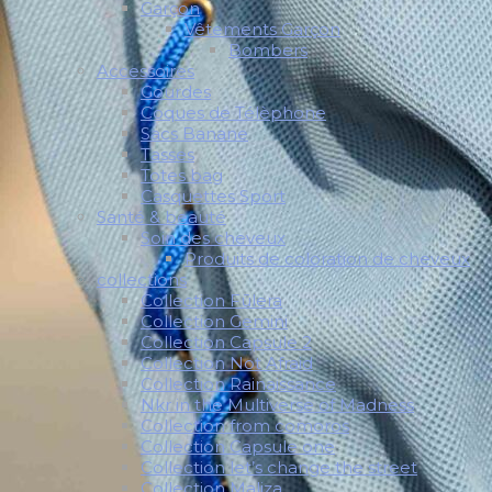
Garçon
Vêtements Garçon
Bombers
Accessoires
Gourdes
Coques de Télèphone
Sacs Banane
Tasses
Totes bag
Casquettes Sport
Santé & beauté
Soin des cheveux
Produits de coloration de cheveux
collections
Collection Fūlera
Collection Gemini
Collection Capsule 2
Collection Not Afraid
Collection Rainaissance
Nkr in the Multiverse of Madness
Collection from comoros
Collection Capsule one
Collection let’s change the street
Collection Maliza