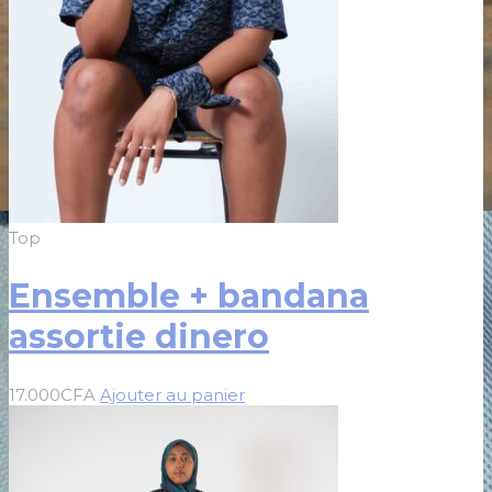
Top
Ensemble + bandana
assortie dinero
17.000
CFA
Ajouter au panier