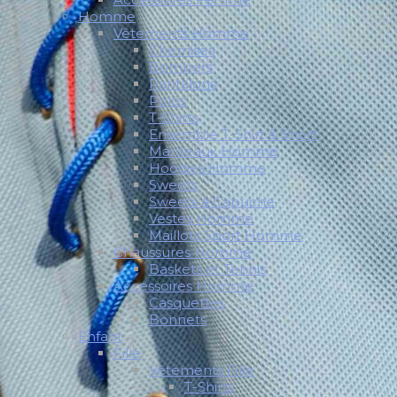
Homme
Vêtements Homme
Chemises
Bombers
Pantalons
Polos
T-Shirts
Ensemble T-Shirt & Short
Manteaux Homme
Hoodies Homme
Sweets
Sweets à Capuche
Vestes Homme
Maillots Sport Homme
Chaussures Homme
Baskets et Tennis
Accessoires Homme
Casquettes
Bonnets
Enfant
Fille
Vêtements Fille
T-Shirts