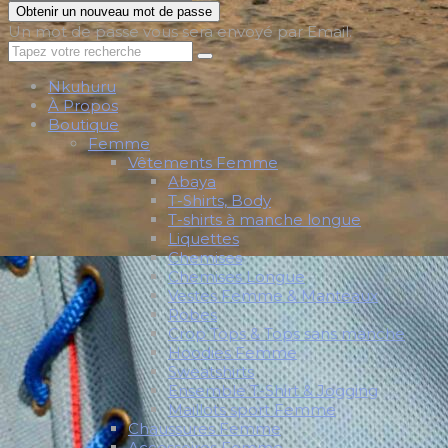
Obtenir un nouveau mot de passe
Un mot de passe vous sera envoyé par Email.
Nkuhuru
À Propos
Boutique
Femme
Vêtements Femme
Abaya
T-Shirts, Body
T-shirts à manche longue
Liquettes
Chemises
Chemises Longue
Vestes Femme & Manteaux
Robes
Crop Tops & Tops sans manche
Hoodies Femme
Sweatshirts
Ensemble T-Shirt & Jogging
Maillots sport Femme
Chaussures Femme
Accessoires Femme