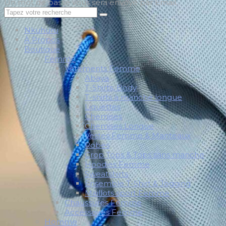
Un mot de passe vous sera envoyé par Email.
Nkuhuru
À Propos
Boutique
Femme
Vêtements Femme
Abaya
T-Shirts, Body
T-shirts à manche longue
Liquettes
Chemises
Chemises Longue
Vestes Femme & Manteaux
Robes
Crop Tops & Tops sans manche
Hoodies Femme
Sweatshirts
Ensemble T-Shirt & Jogging
Maillots sport Femme
Chaussures Femme
Accessoires Femme
Homme