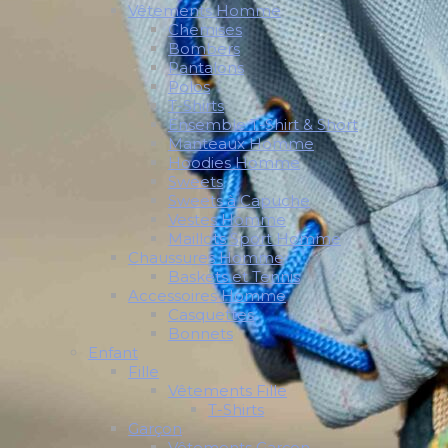
Vêtements Homme
Chemises
Bombers
Pantalons
Polos
T-Shirts
Ensemble T-Shirt & Short
Manteaux Homme
Hoodies Homme
Sweets
Sweets à Capuche
Vestes Homme
Maillots Sport Homme
Chaussures Homme
Baskets et Tennis
Accessoires Homme
Casquettes
Bonnets
Enfant
Fille
Vêtements Fille
T-Shirts
Garçon
Vêtements Garçon