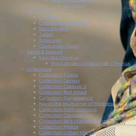
Bombers
Accessoires
Gourdes
Coques de Télèphone
Sacs Banane
Tasses
Totes bag
Casquettes Sport
Santé & beauté
Soin des cheveux
Produits de coloration de cheveux
collections
Collection Fūlera
Collection Gemini
Collection Capsule 2
Collection Not Afraid
Collection Rainaissance
Nkr in the Multiverse of Madness
Collection from comoros
Collection Capsule one
Collection let’s change the street
Collection Maliza
Collection Urban KM V2