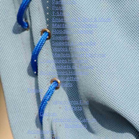
Pantalons
Polos
T-Shirts
Ensemble T-Shirt & Short
Manteaux Homme
Hoodies Homme
Sweets
Sweets à Capuche
Vestes Homme
Maillots Sport Homme
Chaussures Homme
Baskets et Tennis
Accessoires Homme
Casquettes
Bonnets
Enfant
Fille
Vêtements Fille
T-Shirts
Garçon
Vêtements Garçon
Bombers
Accessoires
Gourdes