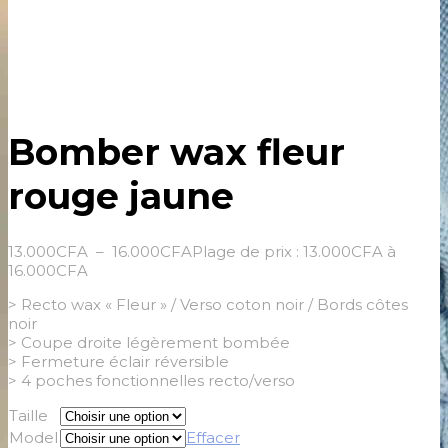
Bomber wax fleur
rouge jaune
13.000
CFA
–
16.000
CFA
Plage de prix : 13.000CFA à
16.000CFA
> Recto wax « Fleur » / Verso coton noir / Bords côtes
noir
> Coupe droite légèrement bombée
> Fermeture éclair réversible
> 4 poches fonctionnelles recto/verso
Taille
Model
Effacer