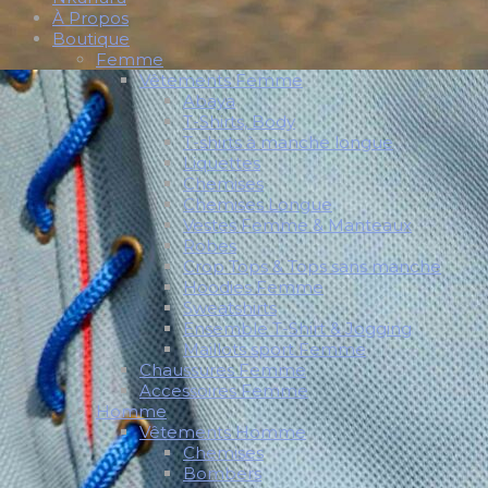
À Propos
Boutique
Femme
Vêtements Femme
Abaya
T-Shirts, Body
T-shirts à manche longue
Liquettes
Chemises
Chemises Longue
Vestes Femme & Manteaux
Robes
Crop Tops & Tops sans manche
Hoodies Femme
Sweatshirts
Ensemble T-Shirt & Jogging
Maillots sport Femme
Chaussures Femme
Accessoires Femme
Homme
Vêtements Homme
Chemises
Bombers