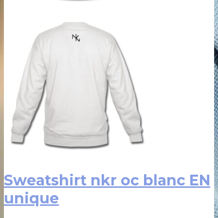
Sweatshirt nkr oc blanc EN
unique