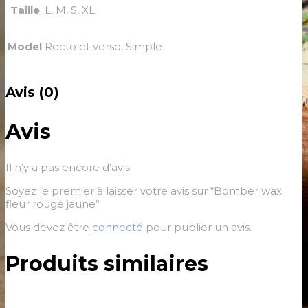
Taille
L, M, S, XL
Model
Recto et verso, Simple
Avis (0)
Avis
Il n’y a pas encore d’avis.
Soyez le premier à laisser votre avis sur “Bomber wax
fleur rouge jaune”
Vous devez être
connecté
pour publier un avis.
Produits similaires