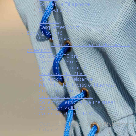
Coques de Télèphone
Sacs Banane
Tasses
Totes bag
Casquettes Sport
Santé & beauté
Soin des cheveux
Produits de coloration de cheveux
collections
Collection Fūlera
Collection Gemini
Collection Capsule 2
Collection Not Afraid
Collection Rainaissance
Nkr in the Multiverse of Madness
Collection from comoros
Collection Capsule one
Collection let’s change the street
Collection Maliza
Collection Urban KM V2
C’est une collection dédié a l’évènement
Urban KL V2.