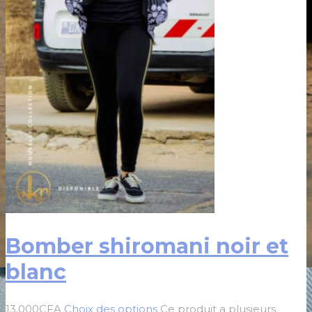
Bomber shiromani noir et
blanc
13.000
CFA
Choix des options
Ce produit a plusieurs