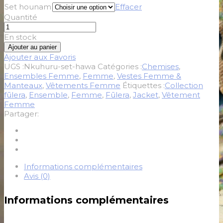
Set hounam
Effacer
Quantité
En stock
Ajouter au panier
Ajouter aux Favoris
UGS :
Nkuhuru-set-hawa
Catégories :
Chemises
,
Ensembles Femme
,
Femme
,
Vestes Femme &
Manteaux
,
Vêtements Femme
Étiquettes :
Collection
fūlera
,
Ensemble
,
Femme
,
Fūlera
,
Jacket
,
Vêtement
Femme
Partager:
Informations complémentaires
Avis (0)
Informations complémentaires