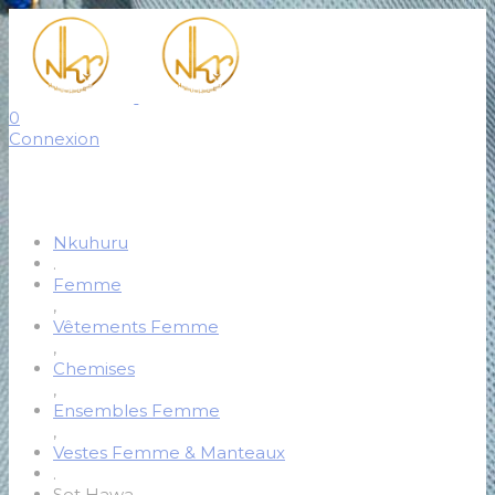
0
Connexion
Nkuhuru
.
Femme
,
Vêtements Femme
,
Chemises
,
Ensembles Femme
,
Vestes Femme & Manteaux
.
Set Hawa