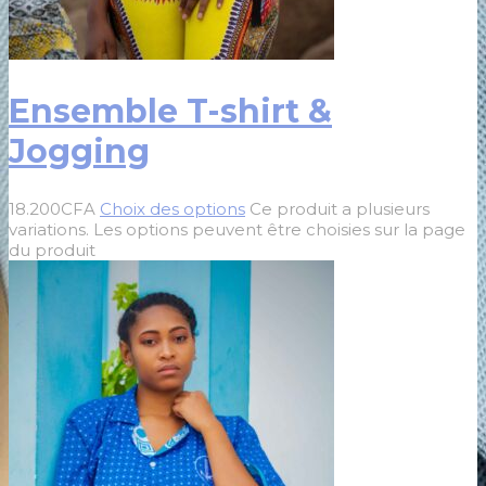
Ensemble T-shirt &
Jogging
18.200
CFA
Choix des options
Ce produit a plusieurs
variations. Les options peuvent être choisies sur la page
du produit