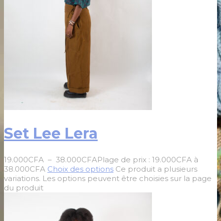
Set Lee Lera
19.000
CFA
–
38.000
CFA
Plage de prix : 19.000CFA à
38.000CFA
Choix des options
Ce produit a plusieurs
variations. Les options peuvent être choisies sur la page
du produit