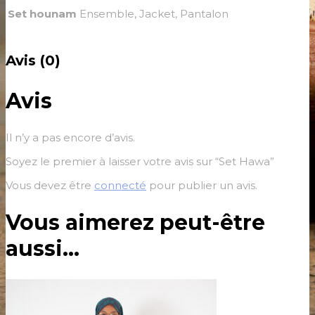
Set hounam
Ensemble, Jacket, Pantalon
Avis (0)
Avis
Il n’y a pas encore d’avis.
Soyez le premier à laisser votre avis sur “Set Hawa”
Vous devez être
connecté
pour publier un avis.
Vous aimerez peut-être
aussi…