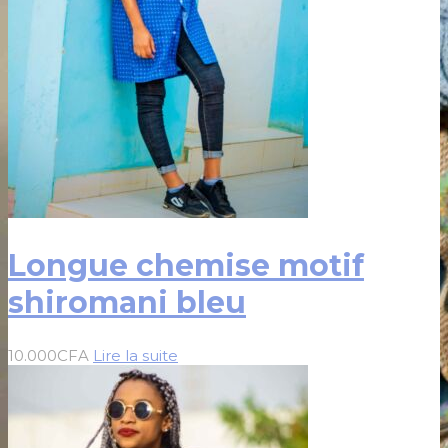
Longue chemise motif
shiromani bleu
10.000
CFA
Lire la suite