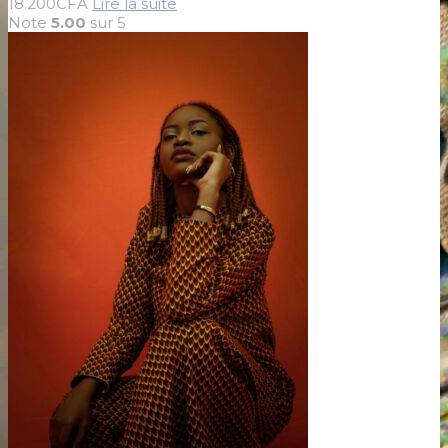
18.200
CFA
Lire la suite
Note
5.00
sur 5